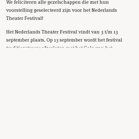
We feliciteren alle gezelschappen die met hun
voorstelling geselecteerd zijn voor het Nederlands
Theater Festival!
Het Nederlands Theater Festival vindt van 3 t/m 13
september plaats. Op 13 september wordt het festival
traditiegetrouw afgesloten met het Gala van het
Nederlands Theater in Internationaal Theater
Amsterdam.
Fb
Ig
Li
PRIVACYBELEID
ALGEMENE VOORWAARDEN
VACATURES
PERS
DISCLAIMER
TECHNISCHE INFORMATIE
TOEGANKELIJKHEID