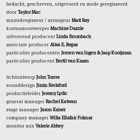
bedacht, geschreven, uitgevoerd en mede geregisseerd
door
Taylor Mac
muziekregisseur / arrangeur
Matt Ray
kostuumontwerper
Machine Dazzle
uitvoerend producent
Linda Brumbach
associate producer
Alisa E. Regas
particulier producenten
Jeroen van Ingen & Jaap Kooijman
particulier producent
Bertil van Kaam
lichtontwerp
John Torres
sounddesign
Jimin Brelsford
productieleider
Jeremy Lydic
general manager
Rachel Katwan
stage manager
Jason Kaiser
company manager
Willa Ellafair Folmar
monitor mix
Valerie Abbey