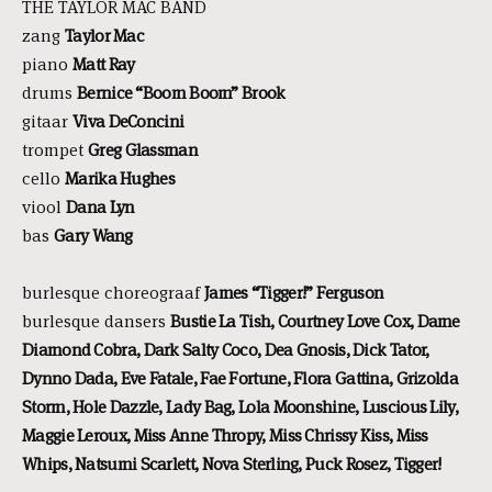
THE TAYLOR MAC BAND
zang
Taylor Mac
piano
Matt Ray
drums
Bernice “Boom Boom” Brook
gitaar
Viva DeConcini
trompet
Greg Glassman
cello
Marika Hughes
viool
Dana Lyn
bas
Gary Wang
burlesque choreograaf
James “Tigger!” Ferguson
burlesque dansers
Bustie La Tish, Courtney Love Cox, Dame
Diamond Cobra, Dark Salty Coco, Dea Gnosis, Dick Tator,
Dynno Dada, Eve Fatale, Fae Fortune, Flora Gattina, Grizolda
Storm, Hole Dazzle, Lady Bag, Lola Moonshine, Luscious Lily,
Maggie Leroux, Miss Anne Thropy, Miss Chrissy Kiss, Miss
Whips, Natsumi Scarlett, Nova Sterling, Puck Rosez, Tigger!