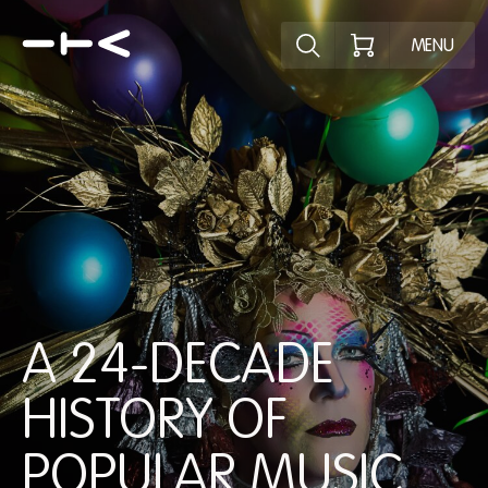
Ontdek het pr
MENU
A 24-DECADE
HISTORY OF
POPULAR MUSIC