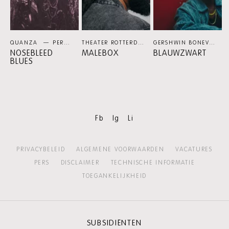
QUANZA
PERSPECTIEF
THEATER ROTTERDAM / GLEN FARIA / PRISCILLA VAUDELLE / ZO! GOSPEL CHOIR
GERSHWIN BONEVACIA
NOSEBLEED
MALEBOX
BLAUWZWART
BLUES
Fb
Ig
Li
PRIVACYBELEID
ALGEMENE VOORWAARDEN
VACATURES
PERS
DISCLAIMER
TECHNISCHE INFORMATIE
TOEGANKELIJKHEID
SUBSIDIËNTEN