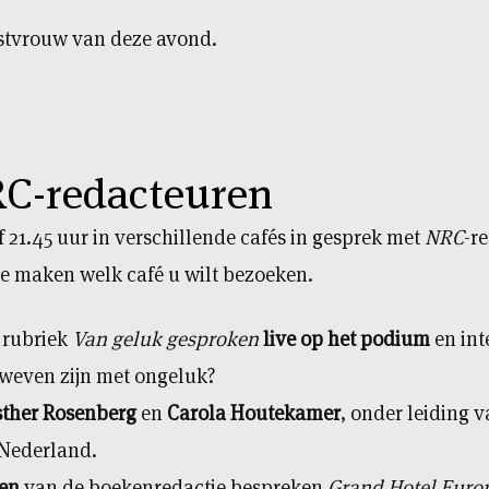
stvrouw van deze avond.
RC-redacteuren
1.45 uur in verschillende cafés in gesprek met
NRC
-r
e maken welk café u wilt bezoeken.
 rubriek
Van geluk gesproke
n
live op het podium
en int
weven zijn met ongeluk?
sther Rosenberg
en
Carola Houtekamer
, onder leiding 
n Nederland.
en
van de boekenredactie bespreken
Grand Hotel Euro