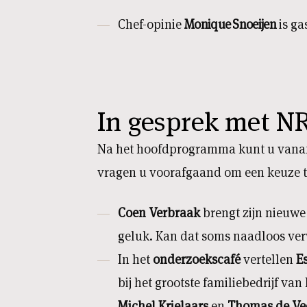
Chef-opinie
Monique Snoeijen
is ga
In gesprek met N
Na het hoofdprogramma kunt u vanaf 2
vragen u voorafgaand om een keuze t
Coen Verbraak
brengt zijn nieuwe
geluk. Kan dat soms naadloos ver
In het
onderzoekscafé
vertellen
E
bij het grootste familiebedrijf va
Michel Krielaars
en
T
homas de Ve