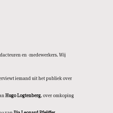
edacteuren en -medewerkers. Wij
erviewt iemand uit het publiek over
van
Hugo Logtenberg
, over omkoping
pa
van
Ilja Leonard Pfeijffer
.