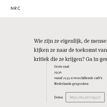
NRC
Wie zijn ze eigenlijk, de mens
kijken ze naar de toekomst van
kritiek die ze krijgen? Ga in 
Grote zaal
19.30
vanaf 21.55 u verschillende café's
Nederlands gesproken
Delen
https://ita.nl/e/ng4CJ