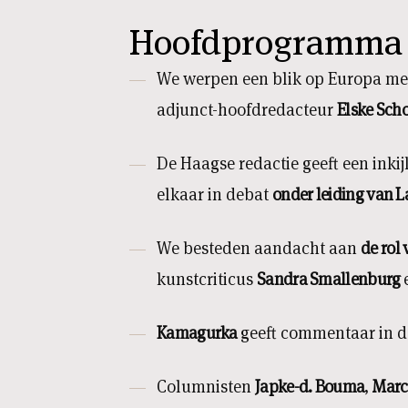
Hoofdprogramma
We werpen een blik op Europa m
adjunct-hoofdredacteur
Elske Sch
De Haagse redactie geeft een inkijkj
elkaar in debat
onder leiding van 
We besteden aandacht aan
de rol
kunstcriticus
Sandra Smallenburg
Kamagurka
geeft commentaar in d
Columnisten
Japke-d. Bouma
,
Marc