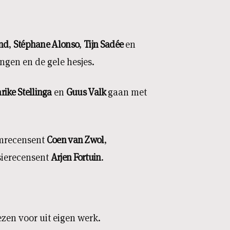
nd
,
S
téphane Alonso
,
Tijn Sadée
en
ngen en de gele hesjes.
rike Stellinga
en
Guus Valk
gaan met
lmrecensent
Coen van Zwol
,
sierecensent
Arjen Fortuin
.
ezen voor uit eigen werk.