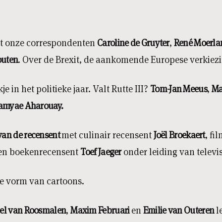
et onze correspondenten
Caroline de Gruyter
,
René Moerla
outen
. Over de Brexit, de aankomende Europese verkiezi
e in het politieke jaar. Valt Rutte III?
Tom-Jan Meeus
,
Ma
Lamyae Aharouay.
 van de recensent
met culinair recensent
Joël Broekaert
, fi
en boekenrecensent
Toef Jaeger
onder leiding van televi
e vorm van cartoons.
el van Roosmalen
,
Maxim Februari
en
Emilie van Outeren
l