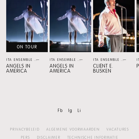
MEER
ITA
ENSEMBLE
ON TOUR
ITA ENSEMBLE
THEATER
ITA ENSEMBLE
THEATER
ITA ENSEMBLE
THEA
I
ANGELS IN
ANGELS IN
CLIËNT E.
AMERICA
AMERICA
BUSKEN
Fb
Ig
Li
PRIVACYBELEID
ALGEMENE VOORWAARDEN
VACATURES
PERS
DISCLAIMER
TECHNISCHE INFORMATIE