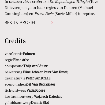
In seizoen 26/27 creëert zij
De
Kopenhagen Trilogie
(Tove
Ditlevsen) en gaan haar regies van
De uren
(Michael
Cunningham) en
Prima Facie
(Suzie Miller) in reprise.
BEKIJK PROFIEL
Credits
van
Connie Palmen
regie
Eline Arbo
compositie
Thijs van Vuure
bewerking
Eline Arbo en Peter Van Kraaij
dramaturgie
Peter Van Kraaij
scenografie
Roel Van Berckelaer
lichtontwerp
Varja Klosse
kostuumontwerp
Wojciech
Dziedzic
geluidsontwerp
Dennis Slot