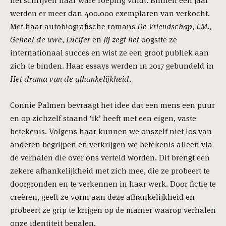
het schrijven haar ware roeping vindt. Binnen een jaar
werden er meer dan 400.000 exemplaren van verkocht.
Met haar autobiografische romans
De Vriendschap
,
I.M.
,
Geheel de uwe
,
Lucifer
en
Jij zegt het
oogstte ze
internationaal succes en wist ze een groot publiek aan
zich te binden. Haar essays werden in 2017 gebundeld in
Het drama van de afhankelijkheid
.
Connie Palmen bevraagt het idee dat een mens een puur
en op zichzelf staand ‘ik’ heeft met een eigen, vaste
betekenis. Volgens haar kunnen we onszelf niet los van
anderen begrijpen en verkrijgen we betekenis alleen via
de verhalen die over ons verteld worden. Dit brengt een
zekere afhankelijkheid met zich mee, die ze probeert te
doorgronden en te verkennen in haar werk. Door fictie te
creëren, geeft ze vorm aan deze afhankelijkheid en
probeert ze grip te krijgen op de manier waarop verhalen
onze identiteit bepalen.