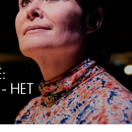
:
 - HET
T OP DE BEECK - HET WOR