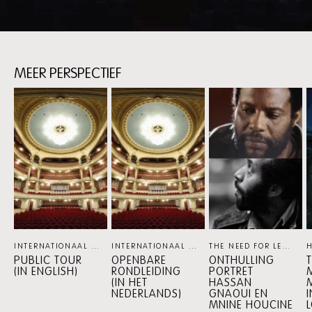
MEER PERSPECTIEF
Skip
content:
Meer
perspectief
INTERNATIONAAL THEATER AMSTERDAM
INTERNATIONAAL THEATER AMSTERDAM
PERSPECTIEF
THE NEED FOR LEGACY / INTERNATIONAAL THEATER AMSTERDAM / NEDERLANDS THEATER FESTIVAL
PE
PUBLIC TOUR
OPENBARE
ONTHULLING
(IN ENGLISH)
RONDLEIDING
PORTRET
(IN HET
HASSAN
NEDERLANDS)
GNAOUI EN
I
MNINE HOUCINE