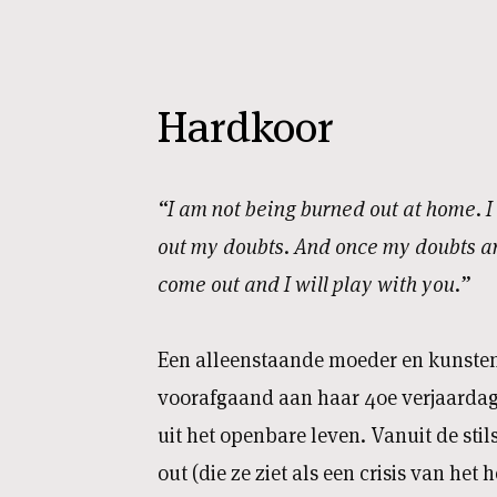
Hardkoor
“I am not being burned out at home. 
out my doubts. And once my doubts are
come out and I will play with you.”
Een alleenstaande moeder en kunsten
voorafgaand aan haar 40e verjaardag 
uit het openbare leven. Vanuit de sti
out (die ze ziet als een crisis van het