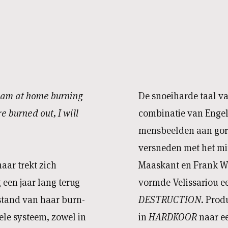
I am at home burning
De snoeiharde taal va
 burned out, I will
combinatie van Engel
mensbeelden aan gort
versneden met het mi
aar trekt zich
Maaskant en Frank W
een jaar lang terug
vormde Velissariou e
lstand van haar burn-
DESTRUCTION
. Prod
 hele systeem, zowel in
in
HARDKOOR
naar ee