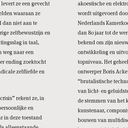
) levert ze een gevecht
akoestische en elektr
beelden waaraan ze
wordt uitgevoerd doo
l dan niet aan te
Nederlands Kamerkoor
ige zelfbewustzijn en
dan 80 jaar tot de we
tingsslag in taal,
bekend om zijn nieuw
n weg naar een
ontwikkeling en uitv
er ending zoektocht
topniveau. Het geheel
dicale zelfliefde en
ontwerper Boris Acke
“brutalistische techn
van licht- en geluids
risis” rekent ze, in
de stemmen van het k
persoonlijke en
kunstenaar, componist
r in deze toestand
bouwen van multidisc
ls alleenstaande