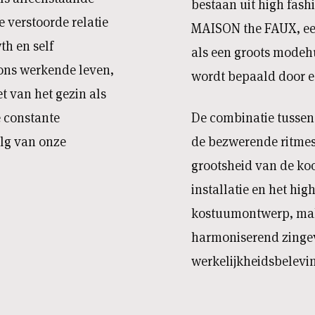
bestaan uit high fas
 verstoorde relatie
MAISON the FAUX, een
th en self
als een groots modeh
 ons werkende leven,
wordt bepaald door e
et van het gezin als
 constante
De combinatie tussen d
olg van onze
de bezwerende ritmes 
grootsheid van de ko
installatie en het hig
kostuumontwerp, ma
harmoniserend zingevi
werkelijkheidsbelevi