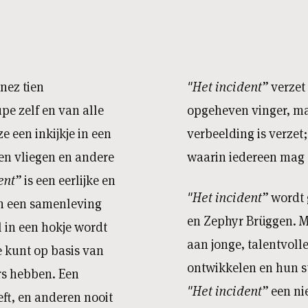
nez tien
"
Het incident”
verzet 
pe zelf en van alle
opgeheven vinger, ma
 een inkijkje in een
verbeelding is verzet
n vliegen en andere
waarin iedereen mag
ent”
is een eerlijke en
"Het incident”
wordt 
n een samenleving
en Zephyr Brüggen. Me
l in een hokje wordt
aan jonge, talentvoll
 kunt op basis van
ontwikkelen en hun st
rs hebben. Een
"Het incident”
een ni
ft, en anderen nooit