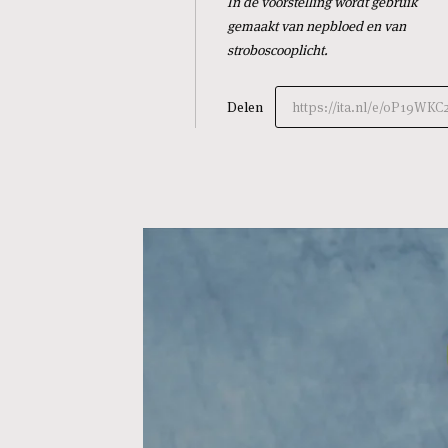
In de voorstelling wordt gebruik
gemaakt van nepbloed en van
stroboscooplicht.
Delen
https://ita.nl/e/0P19WKC