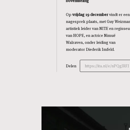
boventiteling
Op
vrijdag 19 december
vindt er een
nagesprek plaats, met Guy Weizma
artistiek leider van NITE en regisseu
van HOPE, en actrice Nimuë
Walraven, onder leiding van
moderator Diederik Imfeld.
Delen
https://ita.nl/e/nPQgJRFJ