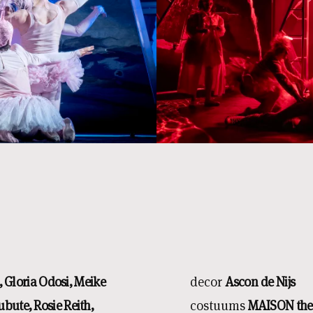
 Gloria Odosi, Meike
decor
Ascon
de Nijs
bute, Rosie Reith,
costuums
MAISON
th