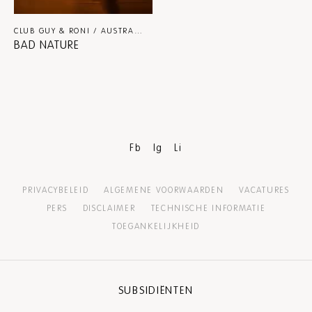
CLUB GUY & RONI / AUSTRALASIAN DANCE COLLECTIVE / HIIIT / STUDIO BORIS ACKET
BAD NATURE
Fb
Ig
Li
PRIVACYBELEID
ALGEMENE VOORWAARDEN
VACATURES
PERS
DISCLAIMER
TECHNISCHE INFORMATIE
TOEGANKELIJKHEID
SUBSIDIËNTEN