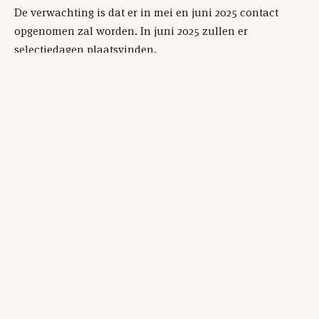
De verwachting is dat er in mei en juni 2025 contact
opgenomen zal worden. In juni 2025 zullen er
selectiedagen plaatsvinden.
Wil je je aanmelden?
Stuur dan (liefst zo snel mogelijk,
maar in ieder geval voor maandag 2 juni) de volgende
gegevens (NAW (naam, adres, woonplaats)
geboortedatum, e-mailadres, foto + CV) naar
figuratie@ita.nl
We nemen daarna snel contact met je op!
Fb
Ig
Li
PRIVACYBELEID
ALGEMENE VOORWAARDEN
VACATURES