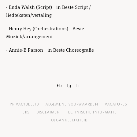
- Enda Walsh (Script) in Beste Script /
liedteksten/vertaling
- Henry Hey (Orchestrations) Beste
Muziek/arrangement
- Annie-B Parson in Beste Choreografie
Fb
Ig
Li
PRIVACYBELEID
ALGEMENE VOORWAARDEN
VACATURES
PERS
DISCLAIMER
TECHNISCHE INFORMATIE
TOEGANKELIJKHEID