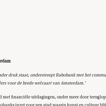
terdam
 onder druk staat, onderstreept Rabobank met het comm
jlers voor de brede welvaart van Amsterdam.’
jd met financiële uitdagingen, onder meer door teruglo
obanks inzet voor een stad waarin kunst en cultuur bl