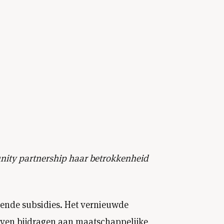
unity partnership haar betrokkenheid
pende subsidies. Het vernieuwde
ijven bijdragen aan maatschappelijke