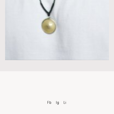
Fb
Ig
Li