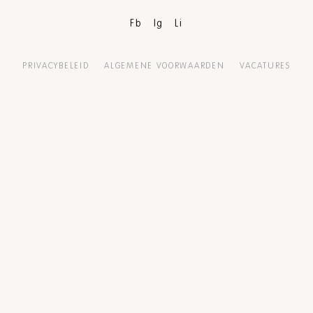
Fb
Ig
Li
PRIVACYBELEID
ALGEMENE VOORWAARDEN
VACATURES
PERS
DISCLAIMER
TECHNISCHE INFORMATIE
TOEGANKELIJKHEID
SUBSIDIËNTEN
PARTNER