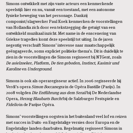
Simons ontwikkelt met zijn vaste acteurs een kenmerkende
speelstijl: hier en nu, vanuit een toestand, met een autonome
fysieke beweging van het personage. Dankzij
componist/slagwerker Paul Koek kenmerken de voorstellingen
van Hollandia zich door een tekstzegging die getuigt van een
ontwikkeld muzikaal inzicht. Met name in de enscenering van
Griekse tragedies komt deze speelstijl tot uiting. In de jaren
negentig verschuift Simons’ interesse naar maatschappelijk
geëngageerde, soms expliciet politieke thema’s. Dit is duidelijk te
zien in de voorstellingen die Simons regisseert bij NTGent, zoals
De asielzoeker
,
Platform
,
De tien geboden
,
Instinct
,
Kasimir und
Karoline
en
Underground
.
Simons is ook als operaregisseur actief. In 2006 regisseerde hij
Verdi’s opera
Simon Boccanegra
in de Opéra Bastille (Parijs). In
2008 volgden
Die Entführung aus dem Serail
bij De Nederlandse
Opera,
Herzog Blaubarts Burcht
bij de Salzburger Festspiele en
Fidelio
in de Parijse Opéra.
Simons’ voorstellingen oogsten in het buitenland veel lof en reizen
met succes in Duits- en Engelstalige versies door Europa en de
Engelstalige landen daarbuiten. Regelmatig regisseert Simons in