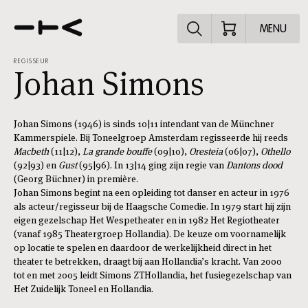
Ontdek het pr
MENU
REGISSEUR
Johan Simons
Johan Simons (1946) is sinds 10|11 intendant van de Münchner
Kammerspiele. Bij Toneelgroep Amsterdam regisseerde hij reeds
Macbeth
(11|12),
La grande bouffe
(09|10),
Oresteia
(06|07),
Othello
(92|93) en
Gust
(95|96). In 13|14 ging zijn regie van
Dantons dood
(Georg Büchner) in première.
Johan Simons begint na een opleiding tot danser en acteur in 1976
als acteur/regisseur bij de Haagsche Comedie. In 1979 start hij zijn
eigen gezelschap Het Wespetheater en in 1982 Het Regiotheater
(vanaf 1985 Theatergroep Hollandia). De keuze om voornamelijk
op locatie te spelen en daardoor de werkelijkheid direct in het
theater te betrekken, draagt bij aan Hollandia’s kracht. Van 2000
tot en met 2005 leidt Simons ZTHollandia, het fusiegezelschap van
Het Zuidelijk Toneel en Hollandia.