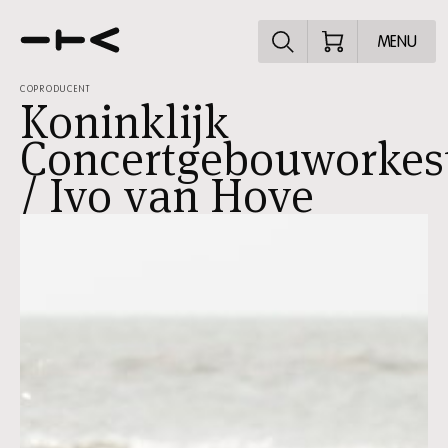
Ontdek het pr
MENU
COPRODUCENT
Koninklijk
Concertgebouworkes
/ Ivo van Hove