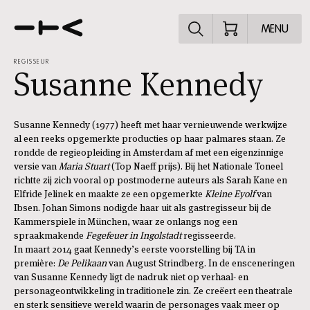
Ontdek het pr
MENU
REGISSEUR
Susanne Kennedy
Susanne Kennedy (1977) heeft met haar vernieuwende werkwijze
al een reeks opgemerkte producties op haar palmares staan. Ze
rondde de regieopleiding in Amsterdam af met een eigenzinnige
versie van
Maria Stuart
(Top Naeff prijs). Bij het Nationale Toneel
richtte zij zich vooral op postmoderne auteurs als Sarah Kane en
Elfride Jelinek en maakte ze een opgemerkte
Kleine Eyolf
van
Ibsen. Johan Simons nodigde haar uit als gastregisseur bij de
Kammerspiele in München, waar ze onlangs nog een
spraakmakende
Fegefeuer in Ingolstadt
regisseerde.
In maart 2014 gaat Kennedy’s eerste voorstelling bij TA in
première:
De Pelikaan
van August Strindberg. In de ensceneringen
van Susanne Kennedy ligt de nadruk niet op verhaal- en
personageontwikkeling in traditionele zin. Ze creëert een theatrale
en sterk sensitieve wereld waarin de personages vaak meer op