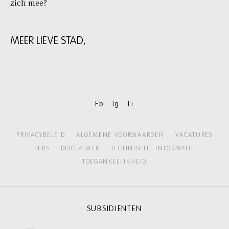
zich mee?
MEER LIEVE STAD,
Skip
content:
MEER
LIEVE
STAD,
Fb
Ig
Li
PRIVACYBELEID
ALGEMENE VOORWAARDEN
VACATURES
PERS
DISCLAIMER
TECHNISCHE INFORMATIE
TOEGANKELIJKHEID
SUBSIDIËNTEN