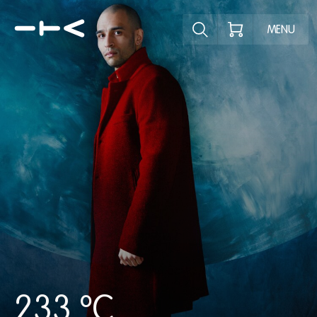
Ontdek het pr
MENU
233 ºC