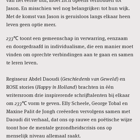
van het eerste uur, moet zich opeens verhouden tot
Jason. En misschien wel nog belangrijker: tot hun wijk.
Met de komst van Jason is geruisloos langs elkaar heen
leven geen optie meer.
233
℃
toont een gemeenschap in verwarring, eenzaam
en doorgedraafd in individualisme, die een manier moet
vinden om oprechte verbindingen aan te gaan en samen
te leren leven.
Regisseur Abdel Daoudi (
Geschiedenis van Geweld
) en
ROSE stories (
Happy in Holland
) brachten in één
writersroom drie inspirerende schrijftalenten bij elkaar
om
233℃
vorm te geven. Elly Scheele, George Tobal en
Maxine Palit de Jongh creëerden vervolgens samen met
Daoudi dit verhaal, dat ons op rauwe en poëtische wijze
toont hoe de mentale gezondheidscrisis ons op
menselijk niveau allemaal raakt.