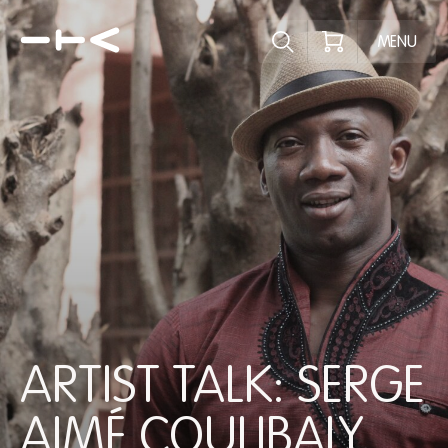
Ontdek het pr
MENU
ARTIST TALK: SERGE
AIMÉ COULIBALY