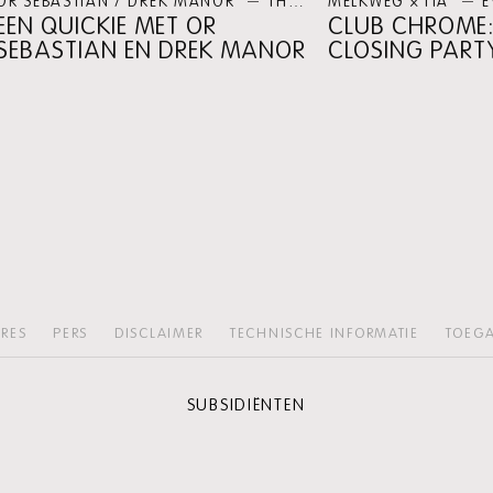
OR SEBASTIAN / DREK MANOR
PERSPECTIEF
THEATER
MELKWEG × ITA
E
EEN QUICKIE MET OR
CLUB CHROME:
SEBASTIAN EN DREK MANOR
CLOSING PART
RES
PERS
DISCLAIMER
TECHNISCHE INFORMATIE
TOEGA
SUBSIDIËNTEN