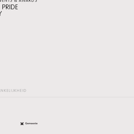
VENTS & AWARDS
 PRIDE
Y
NKELIJKHEID