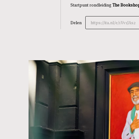
Startpunt rondleiding
The Booksho
Delen
https://ita.nl/e/1Vv1JAs2