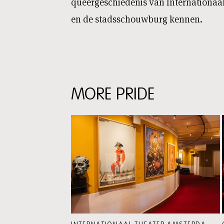
queergeschiedenis van Internationa
en de stadsschouwburg kennen.
MORE PRIDE
Skip
content:
More
Pride