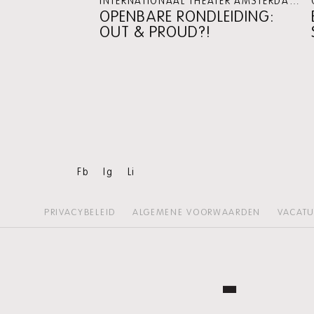
INTERNATIONAAL THEATER AMSTERDAM
OPENBARE RONDLEIDING:
OUT & PROUD?!
Fb
Ig
Li
PRIVACYBELEID
ALGEMENE VOORWAARDEN
VACATU