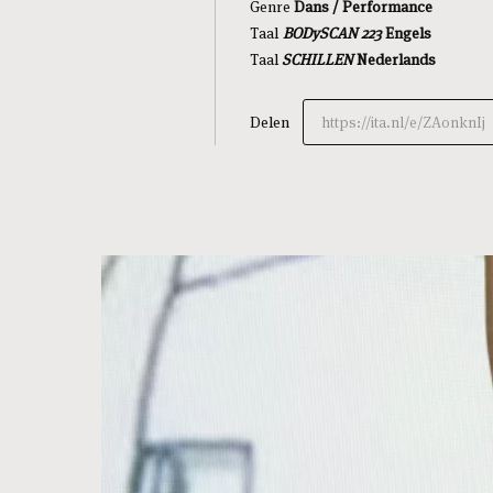
Genre
Dans / Performance
Taal
BODySCAN 223
Engels
Taal
SCHILLEN
Nederlands
Delen
https://ita.nl/e/ZA0nknIj