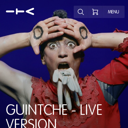
Ontdek het pr
MENU
GUINTCHE - LIVE
VERSION