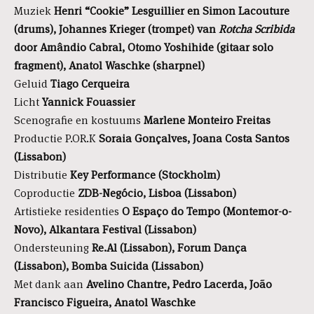
Muziek
Henri “Cookie” Lesguillier en Simon Lacouture
(drums), Johannes Krieger (trompet) van
Rotcha Scribida
door Amândio Cabral, Otomo Yoshihide (gitaar solo
fragment), Anatol Waschke (sharpnel)
Geluid
Tiago Cerqueira
Licht
Yannick Fouassier
Scenografie en kostuums
Marlene Monteiro Freitas
Productie P.OR.K
Soraia Gonçalves, Joana Costa Santos
(Lissabon
)
Distributie
Key Performance (Stockholm)
Coproductie
ZDB-Negócio, Lisboa (Lissabon)
Artistieke residenties
O Espaço do Tempo (Montemor-o-
Novo), Alkantara Festival (Lissabon)
Ondersteuning
Re.Al (Lissabon), Forum Dança
(Lissabon), Bomba Suicida (Lissabon)
Met dank aan
Avelino Chantre, Pedro Lacerda, João
Francisco Figueira, Anatol Waschke