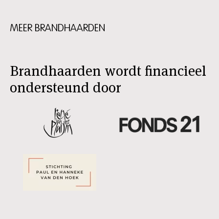
MEER BRANDHAARDEN
Skip
content:
Meer
Brandhaarden
Brandhaarden wordt financieel
ondersteund door