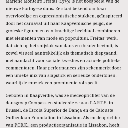
Marlene Monteiro Freitas (1979) is het boegbeeld van de
nieuwe Portugese dans. Ze staat bekend om haar
overvloedige en expressionistische stukken, geïnspireerd
door het carnaval uit haar Kaapverdische jeugd, die
groteske figuren en een krachtige beeldtaal combineren
met elementen van mode en popcultuur. Freitas' werk,
dat zich op het snijvlak van dans en theater bevindt, is
zowel visueel aantrekkelijk als thematisch diepgaand,
met aandacht voor sociale kwesties en actuele politieke
commentaren. Haar performances zijn gekenmerkt door
een unieke mix van slapstick en serieuze ondertonen,
waarbij de muziek een prominente rol speelt.
Geboren in Kaapverdië, was ze medeoprichter van de
dansgroep Compass en studeerde ze aan P.A.R.T.S. in
Brussel, de Escola Superior de Dança en de Calouste
Gulbenkian Foundation in Lissabon. Als medeoprichter
van P.OR.K., een productieorganisatie in Lissabon, heeft