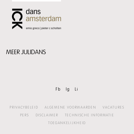
MEER JULIDANS
Skip
content:
MEER
JULIDANS
Fb
Ig
Li
PRIVACYBELEID
ALGEMENE VOORWAARDEN
VACATURES
PERS
DISCLAIMER
TECHNISCHE INFORMATIE
TOEGANKELIJKHEID