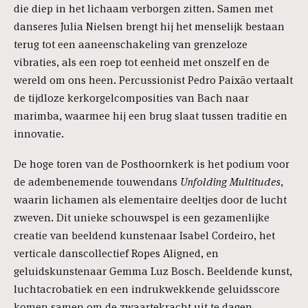
die diep in het lichaam verborgen zitten. Samen met
danseres Julia Nielsen brengt hij het menselijk bestaan
terug tot een aaneenschakeling van grenzeloze
vibraties, als een roep tot eenheid met onszelf en de
wereld om ons heen. Percussionist Pedro Paixão vertaalt
de tijdloze kerkorgelcomposities van Bach naar
marimba, waarmee hij een brug slaat tussen traditie en
innovatie.
De hoge toren van de Posthoornkerk is het podium voor
de adembenemende touwendans
Unfolding Multitudes
,
waarin lichamen als elementaire deeltjes door de lucht
zweven. Dit unieke schouwspel is een gezamenlijke
creatie van beeldend kunstenaar Isabel Cordeiro, het
verticale danscollectief Ropes Aligned, en
geluidskunstenaar Gemma Luz Bosch. Beeldende kunst,
luchtacrobatiek en een indrukwekkende geluidsscore
komen samen om de zwaartekracht uit te dagen.