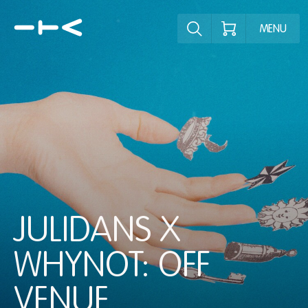
Ontdek het pr
MENU
JULIDANS X
WHYNOT: OFF
VENUE