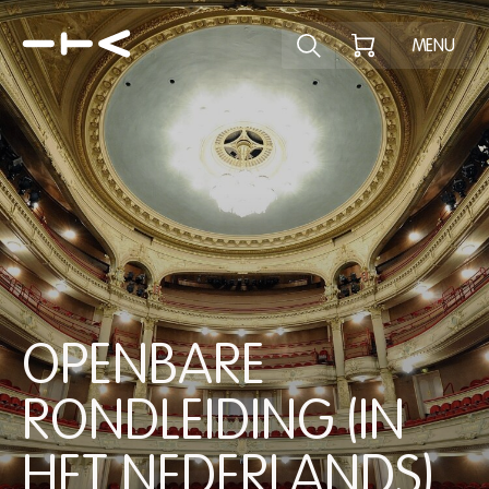
Ontdek het pr
MENU
OPENBARE
RONDLEIDING (IN
HET NEDERLANDS)