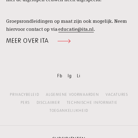
Groepsrondleidingen op maat zijn ook mogelijk. Neem
hiervoor contact op via
educatie@ita.nl
.
MEER OVER ITA
Fb
Ig
Li
PRIVACYBELEID
ALGEMENE VOORWAARDEN
VACATURES
PERS
DISCLAIMER
TECHNISCHE INFORMATIE
TOEGANKELIJKHEID