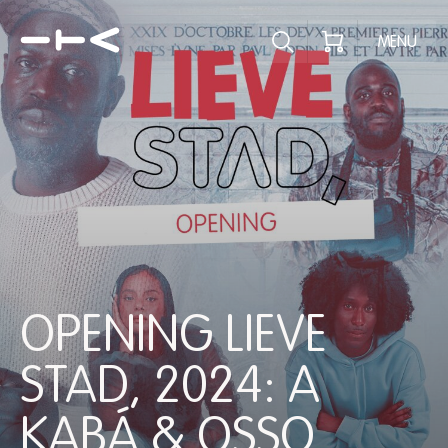
Ontdek het pr
MENU
OPENING LIEVE
STAD, 2024: A
KABÁ & OSSO