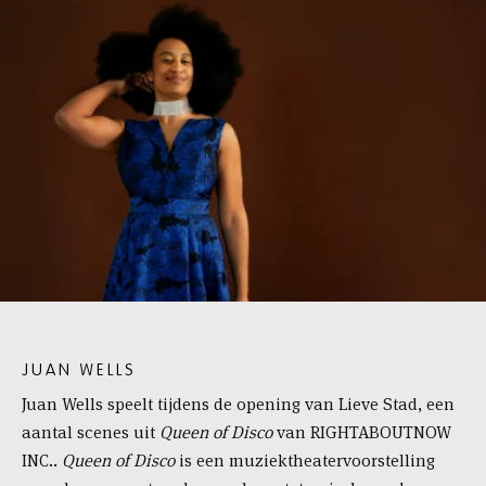
JUAN WELLS
Juan Wells speelt tijdens de opening van Lieve Stad, een
aantal scenes uit
Queen of Disco
van RIGHTABOUTNOW
INC..
Queen of Disco
is een muziektheatervoorstelling