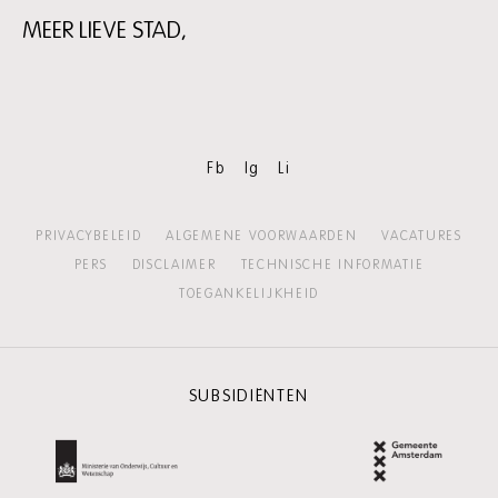
MEER LIEVE STAD,
Skip
content:
Meer
Lieve
Stad,
Fb
Ig
Li
PRIVACYBELEID
ALGEMENE VOORWAARDEN
VACATURES
PERS
DISCLAIMER
TECHNISCHE INFORMATIE
TOEGANKELIJKHEID
SUBSIDIËNTEN