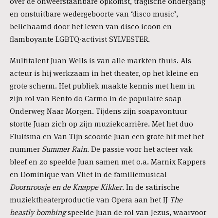
over de onweerstaanbare opkomst, tragische ondergang
en onstuitbare wedergeboorte van ‘disco music’,
belichaamd door het leven van disco icoon en
flamboyante LGBTQ-activist SYLVESTER.
Multitalent Juan Wells is van alle markten thuis. Als
acteur is hij werkzaam in het theater, op het kleine en
grote scherm. Het publiek maakte kennis met hem in
zijn rol van Bento do Carmo in de populaire soap
Onderweg Naar Morgen. Tijdens zijn soapavontuur
stortte Juan zich op zijn muziekcarrière. Met het duo
Fluitsma en Van Tijn scoorde Juan een grote hit met het
nummer
Summer Rain
. De passie voor het acteer vak
bleef en zo speelde Juan samen met o.a. Marnix Kappers
en Dominique van Vliet in de familiemusical
Doornroosje en de Knappe Kikker
. In de satirische
muziektheaterproductie van Opera aan het IJ
The
beastly bombing
speelde Juan de rol van Jezus, waarvoor