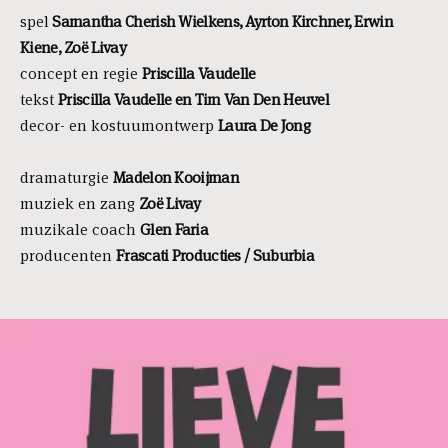
spel
Samantha Cherish Wielkens, Ayrton Kirchner, Erwin
Kiene, Zoë Livay
concept en regie
Priscilla Vaudelle
tekst
Priscilla Vaudelle en Tim Van Den Heuvel
decor- en kostuumontwerp
Laura De Jong
dramaturgie
Madelon Kooijman
muziek en zang
Zoë Livay
muzikale coach
Glen Faria
producenten
Frascati Producties / Suburbia