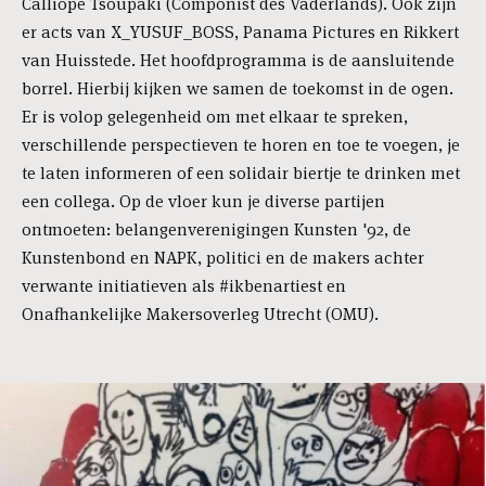
Calliope Tsoupaki (Componist des Vaderlands). Ook zijn
er acts van X_YUSUF_BOSS, Panama Pictures en Rikkert
van Huisstede. Het hoofdprogramma is de aansluitende
borrel. Hierbij kijken we samen de toekomst in de ogen.
Er is volop gelegenheid om met elkaar te spreken,
verschillende perspectieven te horen en toe te voegen, je
te laten informeren of een solidair biertje te drinken met
een collega. Op de vloer kun je diverse partijen
ontmoeten: belangenverenigingen Kunsten '92, de
Kunstenbond en NAPK, politici en de makers achter
verwante initiatieven als #ikbenartiest en
Onafhankelijke Makersoverleg Utrecht (OMU).