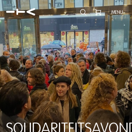
Ontdek het pr
MENU
SOLIDARITEITSAVON