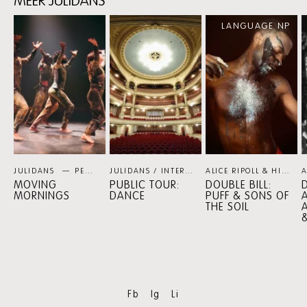
MEER JULIDANS
Skip
LANGUAGE NP
content:
Meer
Julidans
JULIDANS
PERSPECTIEF
JULIDANS / INTERNATIONAAL THEATER AMSTERDAM
ALICE RIPOLL & HILTINHO FANTÁSTICO / SHEREE LENTING
MOVING
PUBLIC TOUR:
DOUBLE BILL:
D
MORNINGS
DANCE
PUFF & SONS OF
THE SOIL
A
Fb
Ig
Li