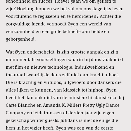
schoonheid en succes. Hoever gaan we om geliefd te
zijn? Hoelang houden we het vol om ons dagelijks leven
voortdurend te regisseren en te herordenen? Achter die
zorgvuldige façade vermoedt Øyen een wereld van
eenzaamheid en een grote behoefte aan liefde en
geborgenheid.
Wat Øyen onderscheidt, is zijn grootse aanpak en zijn
monumentale voorstellingen waarin hij dans vaak mixt
met film en nieuwe technologie. Indrukwekkend en
theatraal, waarbij de dans zelf niet aan kracht inboet.
Die is krachtig en virtuoos, uitgevoerd door dansers die
alles lijken te kunnen, van klassiek tot hiphop. Øyen
heeft het dan ook niet van de minsten: hij danste o.a. bij
Carte Blanche en Amanda K. Millers Pretty Ugly Dance
Company en leidt intussen al dertien jaar zijn eigen
gezelschap winter guests. Julidans is niet de enige die
hem in het vizier heeft. Øyen was een van de eerste