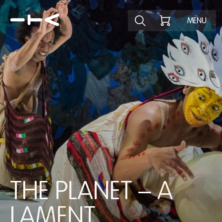
Ontdek het pr
MENU
THE PLANET – A
LAMENT