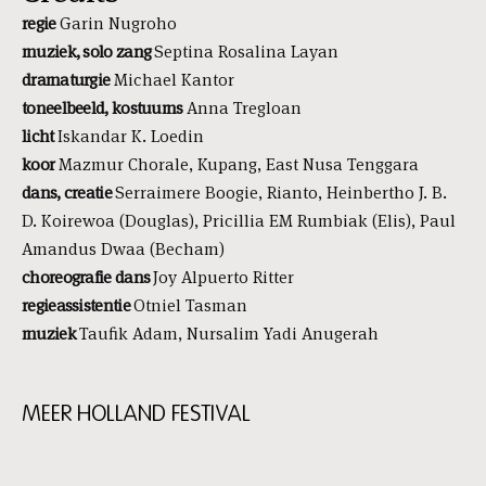
regie
Garin Nugroho
muziek, solo zang
Septina Rosalina Layan
dramaturgie
Michael Kantor
toneelbeeld, kostuums
Anna Tregloan
licht
Iskandar K. Loedin
koor
Mazmur Chorale, Kupang, East Nusa Tenggara
dans, creatie
Serraimere Boogie, Rianto, Heinbertho J. B.
D. Koirewoa (Douglas), Pricillia EM Rumbiak (Elis), Paul
Amandus Dwaa (Becham)
choreografie dans
Joy Alpuerto Ritter
regieassistentie
Otniel Tasman
muziek
Taufik Adam, Nursalim Yadi Anugerah
MEER HOLLAND FESTIVAL
Skip
content:
MEER