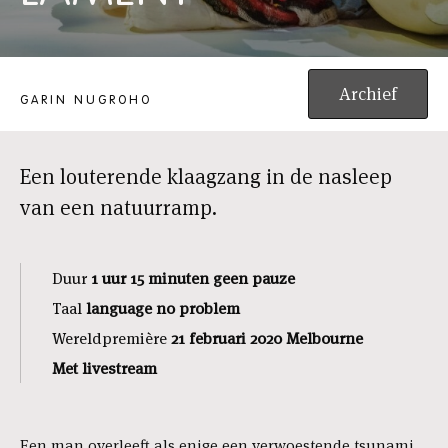
THE PLANET – A LAMENT
Archief
GARIN NUGROHO
Een louterende klaagzang in de nasleep
van een natuurramp.
Duur
1 uur 15 minuten geen pauze
Taal
language no problem
Wereldpremière
21 februari 2020 Melbourne
Met livestream
Een man overleeft als enige een verwoestende tsunami.