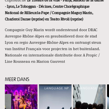
Coproductie
Le Théâtre de la Ville - Parijs, Maison de la danse
- Lyon, Le Toboggan - Décines, Centre Chorégraphique
National de Rillieux-la-Pape / Compagnie Maguy Marin,
Charleroi Danse (reprise) en Teatro Rivoli (reprise)
Compagnie Guy Marin wordt ondersteund door DRAC
Auvergne-Rhône-Alpes en gesubsidieerd door de stad
Lyon en regio Auvergne-Rhône-Alpes en ontvangt steun
van Institut Français voor projecten in het buitenland.
Nationale en internationale distributie door A Propic /
Line Rousseau en Marion Gauvent
MEER DANS
Skip
LANGUAGE NP
LANGUAGE NP
content:
MEER
DANS