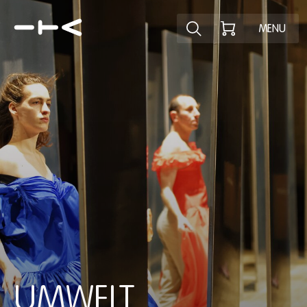
Ontdek het pr
MENU
UMWELT