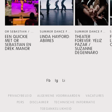
OR SEBASTIAN / DREK MANOR
THEATER
SUMMER DANCE FOREVER
DANS
SUMMER DANCE FOREVER
EEN QUICKIE
LINDA HAYFORD:
THEATER
MET OR
ABIMES
FOREVER: YELIZ
SEBASTIAN EN
PAZAR /
DREK MANOR
SUZANNE
DEGENNARO
Fb
Ig
Li
PRIVACYBELEID
ALGEMENE VOORWAARDEN
VACATURES
PERS
DISCLAIMER
TECHNISCHE INFORMATIE
TOEGANKELIJKHEID