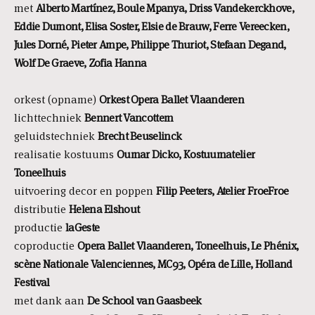
met
Alberto Martínez, Boule Mpanya, Driss Vandekerckhove,
Eddie Dumont, Elisa Soster, Elsie de Brauw, Ferre Vereecken,
Jules Dorné, Pieter Ampe, Philippe Thuriot, Stefaan Degand,
Wolf De Graeve, Zofia Hanna
orkest (opname)
Orkest Opera Ballet Vlaanderen
lichttechniek
Bennert Vancottem
geluidstechniek
Brecht Beuselinck
realisatie kostuums
Oumar Dicko, Kostuumatelier
Toneelhuis
uitvoering decor en poppen
Filip Peeters, Atelier FroeFroe
distributie
Helena Elshout
productie
laGeste
coproductie
Opera Ballet Vlaanderen, Toneelhuis, Le Phénix,
scène Nationale Valenciennes, MC93, Opéra de Lille, Holland
Festival
met dank aan
De School van Gaasbeek