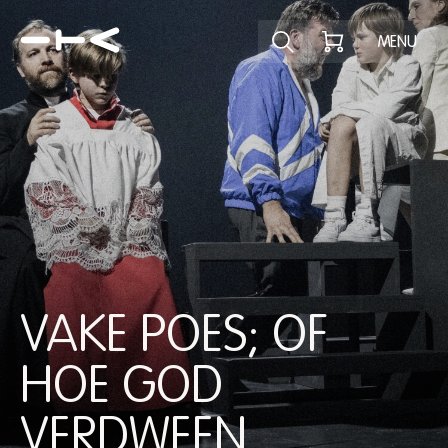
Ontdek het pr
MENU
VAKE POES; OF
HOE GOD
VERDWEEN