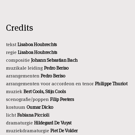
Credits
tekst
Lisaboa Houbrechts
regie
Lisaboa Houbrechts
compositie
Johann Sebastian Bach
muzikale leiding
Pedro Beriso
arrangementen
Pedro Beriso
arrangementen voor accordeon en tenor
Philippe Thuriot
muziek
Bert Cools, Stijn Cools
scenografie/poppen
Filip Peeters
kostuum
Oumar Dicko
licht
Fabiana Piccioli
dramaturgie
Hildegard De Vuyst
muziekdramaturgie
Piet De Volder