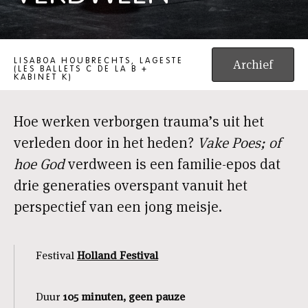
VAKE POES; OF HOE GOD VERDWEEN
LISABOA HOUBRECHTS, LAGESTE
Archief
(LES BALLETS C DE LA B +
KABINET K)
Hoe werken verborgen trauma’s uit het
verleden door in het heden?
Vake Poes; of
hoe God
verdween is een familie-epos dat
drie generaties overspant vanuit het
perspectief van een jong meisje.
Festival
Holland Festival
Duur
105 minuten, geen pauze