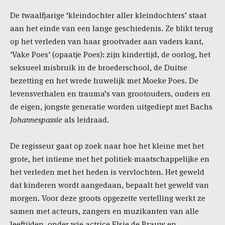
De twaalfjarige ‘kleindochter aller kleindochters’ staat
aan het einde van een lange geschiedenis. Ze blikt terug
op het verleden van haar grootvader aan vaders kant,
'Vake Poes' (opaatje Poes): zijn kindertijd, de oorlog, het
seksueel misbruik in de broederschool, de Duitse
bezetting en het wrede huwelijk met Moeke Poes. De
levensverhalen en trauma’s van grootouders, ouders en
de eigen, jongste generatie worden uitgediept met Bachs
Johannespassie
als leidraad.
De regisseur gaat op zoek naar hoe het kleine met het
grote, het intieme met het politiek-maatschappelijke en
het verleden met het heden is vervlochten. Het geweld
dat kinderen wordt aangedaan, bepaalt het geweld van
morgen. Voor deze groots opgezette vertelling werkt ze
samen met acteurs, zangers en muzikanten van alle
leeftijden, onder wie actrice Elsie de Brauw en