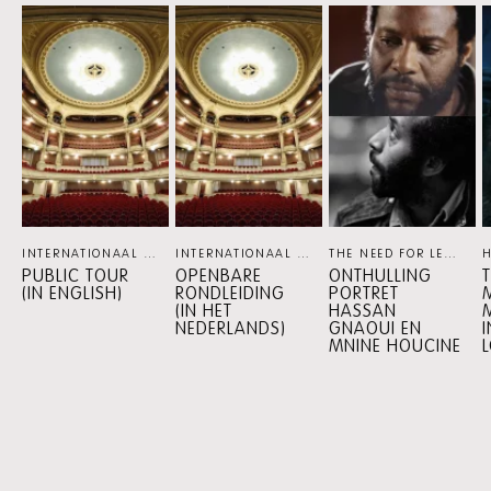
Skip
content:
MEER
PERSPECTIEF
INTERNATIONAAL THEATER AMSTERDAM
INTERNATIONAAL THEATER AMSTERDAM
PERSPECTIEF
THE NEED FOR LEGACY / INTERNATIONAAL THEATER AMSTERDAM / NEDERLANDS THEATER FESTIVAL
PE
PUBLIC TOUR
OPENBARE
ONTHULLING
(IN ENGLISH)
RONDLEIDING
PORTRET
(IN HET
HASSAN
NEDERLANDS)
GNAOUI EN
I
MNINE HOUCINE