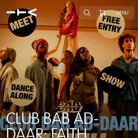
Ontdek het pr
MENU
CLUB BAB AD-
DAAR: FAITH