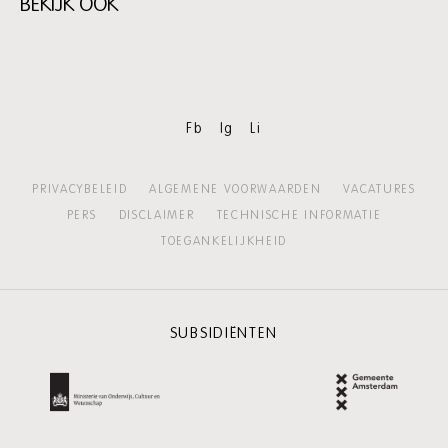
BEKIJK OOK
Skip
content:
BEKIJK
OOK
Fb
Ig
Li
PRIVACYBELEID
ALGEMENE VOORWAARDEN
VACATURES
PERS
DISCLAIMER
TECHNISCHE INFORMATIE
TOEGANKELIJKHEID
SUBSIDIËNTEN