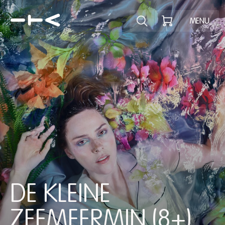
Ontdek het pr
MENU
DE KLEINE
ZEEMEERMIN (8+)