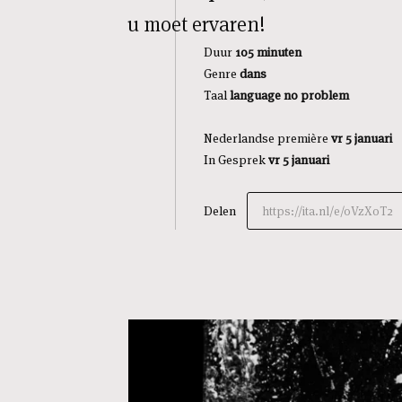
u moet ervaren!
Duur
105 minuten
Genre
dans
Taal
l
anguage no problem
Nederlandse première
vr 5 januari
In Gesprek
vr 5 januari
Delen
https://ita.nl/e/0VzXoT2