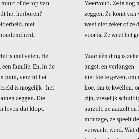
de muur of de top van
Meervoud. Ze is nog ni
rdt het herboren?
zeggen. Ze komt van ve
elderheid, met
weet niet zeker of ze
thoudendheid.
voor is. Ze weet het g
Het is met velen. Het
Maar één ding is zeker
 een familie. En, in de
angst, en verlangen -
n puin, verzint het
niet toe te geven, om 
reld is mogelijk - het
hoe, om te kwellen, o
chamen zeggen. Die
zijn, vreselijk schuld
en leven dat klopt.
aarzelt, ze aarzelt en
montage, ze speelt de
verwacht werd. Wat dan