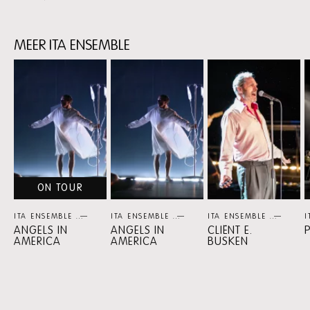
MEER ITA ENSEMBLE
Skip
content:
Meer
ITA
Ensemble
ON TOUR
ITA ENSEMBLE
THEATER
ITA ENSEMBLE
THEATER
ITA ENSEMBLE
THEA
I
ANGELS IN
ANGELS IN
CLIËNT E.
AMERICA
AMERICA
BUSKEN