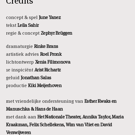
Credits
concept & spel
June Yanez
tekst
Leila
Sahir
regie & concept
Zephyr Brüggen
dramaturgie
Rinke Brans
artistiek advies
Roel Pronk
lichtontwerp
Xenia Filimonova
1
e
inspiciënt
Arist Richartz
geluid
Jonathan Salas
productie
Kiki Meijerhoven
met vriendelijke ondersteuning van
Esther Kwaks en
Manuschka & Hans de Haan
met dank aan
Het Nationale Theater, Annika Taylor, Maria
Kraakman, Felix Schellekens, Wim van Vliet en David
Verswijveren