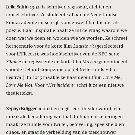
Leila Sahir
(1992) is schrijver, regisseur, dichter en
toneelschrijver. Ze studeerde af aan de Nederlandse
Filmacademie en schrijft voor zowel film, theater als
poëzie. Haar inspiratie haalt ze uit de vraag waarom we
doen wat we doen en worden wie we worden. Ze schreef
het scenario voor de korte film
Laatste rit
(geselecteerd
voor IFFR 2021), was hoofdschrijver van de NPO-serie
Sihame
en regisseerde de korte film
Maysa
(genomineerd
voor de Debuut Competitie op het Nederlands Film
Festival). In 2025 maakte ze haar debuutfilm
Love Me,
Love Me
Not. Voor
“Het incident”
schrijft ze een nieuwe
theatertekst.
Zephyr Brügge
n
maakt en regisseert theater vanuit een
muzikale benadering van taal. In haar ensceneringen
maakt ze ruimte voor twijfel, betovering, speelsheid en
chaos, en staat de verbeelding van de toeschouwer