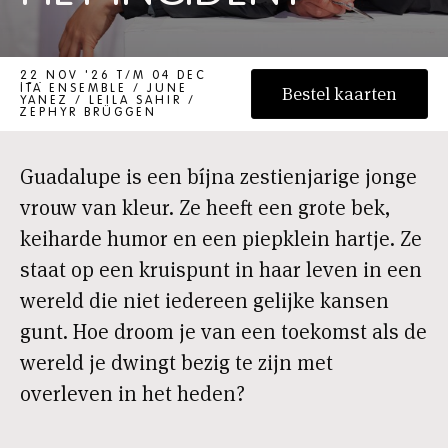
HET INCIDENT
22 NOV '26 T/M 04 DEC
'26
ITA ENSEMBLE / JUNE
Bestel kaarten
YANEZ / LEILA SAHIR /
ZEPHYR BRÜGGEN
Guadalupe is een bíjna zestienjarige jonge
vrouw van kleur. Ze heeft een grote bek,
keiharde humor en een piepklein hartje. Ze
staat op een kruispunt in haar leven in een
wereld die niet iedereen gelijke kansen
gunt. Hoe droom je van een toekomst als de
wereld je dwingt bezig te zijn met
overleven in het heden?