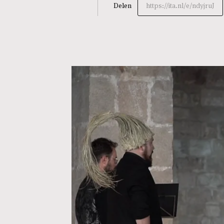
Delen
https://ita.nl/e/ndyjruJ