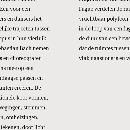
 Een voor een
Fugue verdelen de ru
rs en dansers het
vruchtbaar polyfoon s
lijke trajecten tussen
in de loop van een fu
 opus in hun vierluik
de duur van een bewe
ebastian Bach nemen
dat de ruimtes tussen
s en choreografen
vlak naast ons is en wa
 ons mee op een
endaagse passen en
nten creëren. De
tionele koor vormen,
wegingen, stemmen,
en, omhelzingen,
tekenen, door licht