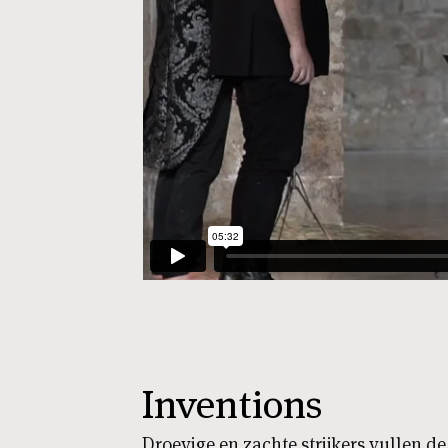
Inventions
Droevige en zachte strijkers vullen d