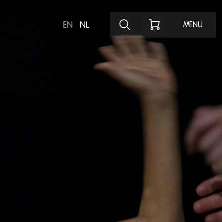
Ontdek het pro
EN
NL
MENU