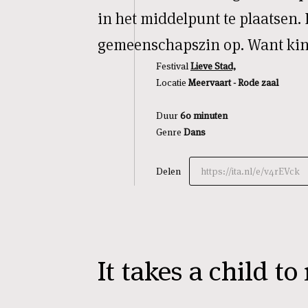
in het middelpunt te plaatsen. D
gemeenschapszin op. Want kin
Festival
Lieve Stad,
Locatie
Meervaart - Rode zaal
Duur
60 minuten
Genre
Dans
Delen
https://ita.nl/e/v4rEVck
It takes a child to 