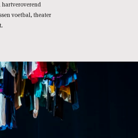
n hartveroverend
sen voetbal, theater
t.