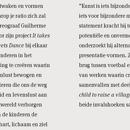
ontwaken en vormen
"Kunst is iets bijzond
rop je ratio zich zal
iets voor bijzondere 
oreograaf Guilherme
statement kracht bij t
r zijn project
It takes
potentiële en onverm
Meets Dance
bij elkaar
onderzoekt hij alterna
inderen in het
presentatie-vormen. 
ing te creëren waarin
brug tussen voetbal e
tenlust bewogen en
van werken waarin cr
deren die ons de weg
samenvallen met dee
id en levenslust aan
child to raise a villa
nkwereld verborgen
beide invalshoeken 
n de kinderen de
art, lichaam en ziel