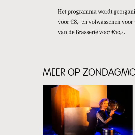
Het programma wordt georganis
voor €8,- en volwassenen voor 
van de Brasserie voor €10,-.
MEER OP ZONDAGM
Skip
content:
MEER
OP
ZONDAGMORGEN