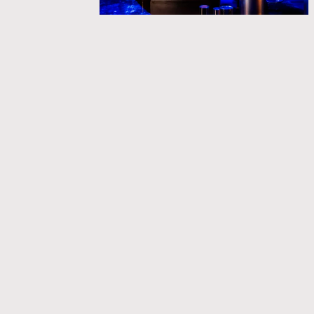
STICHTING HET HOOFD
THEATER
ZONDAGMORGEN IN ITA:
FLUISTERSTAD (2+)
Fb
Ig
Li
PRIVACYBELEID
ALGEMENE VOORWAARDEN
VACATU