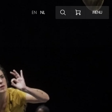
Ontdek het pro
EN
NL
MENU