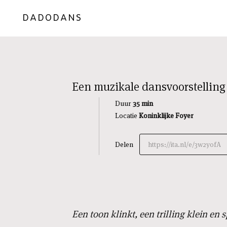
DADODANS
Een muzikale dansvoorstelling
Duur
35 min
Locatie
Koninklijke Foyer
Delen
https://ita.nl/e/3w2yofA
Een toon klinkt, een trilling klein en s