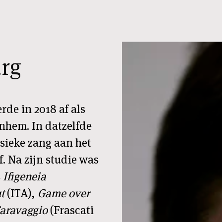
rg
de in 2018 af als
nhem. In datzelfde
ssieke zang aan het
 Na zijn studie was
s
Ifigeneia
ut
(ITA),
Game over
Caravaggio
(Frascati