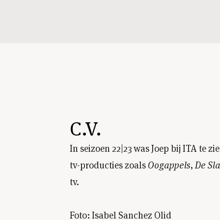
C.V.
In seizoen 22|23 was Joep bij ITA te zi
tv-producties zoals
Oogappels
,
De Sl
tv.
Foto: Isabel Sanchez Olid