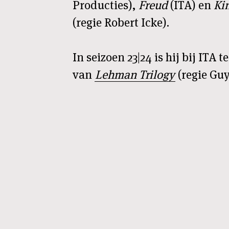
Producties),
Freud
(ITA) en
Ki
(regie Robert Icke).
In seizoen 23|24 is hij bij ITA t
van
Lehman Trilogy
(regie Guy