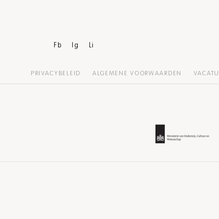
Fb
Ig
Li
PRIVACYBELEID
ALGEMENE VOORWAARDEN
VACATU