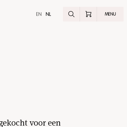
Ontdek het pro
EN
NL
MENU
t gekocht voor een