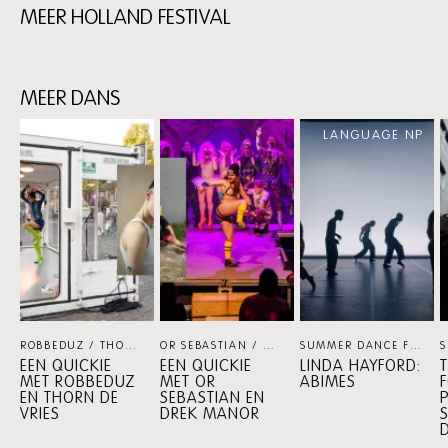
MEER HOLLAND FESTIVAL
Skip
content:
MEER
MEER DANS
HOLLAND
FESTIVAL
Skip
LANGUAGE NP
content:
MEER
DANS
ROBBEDUZ / THORN DE VRIES
THEATER
OR SEBASTIAN / DREK MANOR
THEATER
SUMMER DANCE FOREVER
EEN QUICKIE
EEN QUICKIE
LINDA HAYFORD:
MET ROBBEDUZ
MET OR
ABIMES
F
EN THORN DE
SEBASTIAN EN
VRIES
DREK MANOR