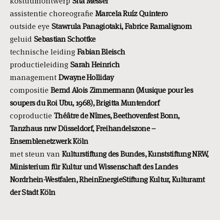
kostuumontwerp
Sita Messer
assistentie choreografie
Marcela Ruíz Quintero
outside eye
Stawrula Panagiotaki, Fabrice Ramalignom
geluid
Sebastian Schottke
technische leiding
Fabian Bleisch
productieleiding
Sarah Heinrich
management
Dwayne Holliday
compositie
Bernd Alois Zimmermann (Musique pour les
soupers du Roi Ubu, 1968), Brigitta Muntendorf
coproductie
Théâtre de Nîmes, Beethovenfest Bonn,
Tanzhaus nrw Düsseldorf, Freihandelszone –
Ensemblenetzwerk Köln
met steun van
Kulturstiftung des Bundes, Kunststiftung NRW,
Ministerium für Kultur und Wissenschaft des Landes
Nordrhein-Westfalen, RheinEnergieStiftung Kultur, Kulturamt
der Stadt Köln