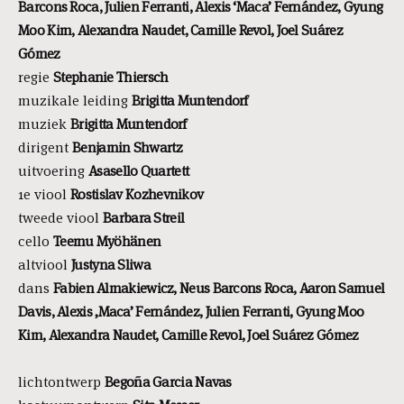
Barcons Roca, Julien Ferranti, Alexis ‘Maca’ Fernández, Gyung
Moo Kim, Alexandra Naudet, Camille Revol, Joel Suárez
Gómez
regie
Stephanie Thiersch
muzikale leiding
Brigitta Muntendorf
muziek
Brigitta Muntendorf
dirigent
Benjamin Shwartz
uitvoering
Asasello Quartett
1e viool
Rostislav Kozhevnikov
tweede viool
Barbara Streil
cello
Teemu Myöhänen
altviool
Justyna Sliwa
dans
Fabien Almakiewicz, Neus Barcons Roca, Aaron Samuel
Davis, Alexis ‚Maca’ Fernández, Julien Ferranti, Gyung Moo
Kim, Alexandra Naudet, Camille Revol, Joel Suárez Gómez
lichtontwerp
Begoña Garcia Navas