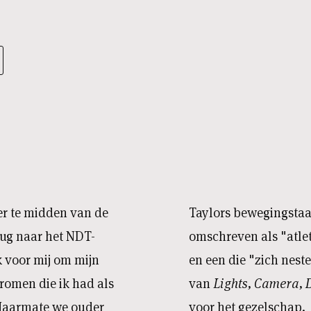
er te midden van de
Taylors bewegingstaa
ug naar het NDT-
omschreven als "atleti
k voor mij om mijn
en een die "zich nest
romen die ik had als
van
Lights, Camera,
. Naarmate we ouder
voor het gezelschap.