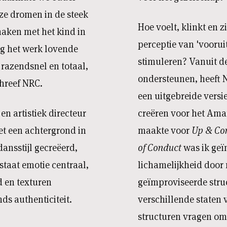
e dromen in de steek
Hoe voelt, klinkt en z
aken met het kind in
perceptie van 'voorui
eeg het werk lovende
stimuleren? Vanuit d
, razendsnel en totaal,
ondersteunen, heeft 
chreef NRC.
een uitgebreide versi
en artistiek directeur
creëren voor het Amar
et een achtergrond in
maakte voor
Up & Co
dansstijl gecreëerd,
of Conduct
was ik geïn
staat emotie centraal,
lichamelijkheid door
d en texturen
geïmproviseerde struc
ds authenticiteit.
verschillende staten va
structuren vragen om