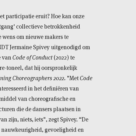
iet participatie eruit? Hoe kan onze
tgang' collectieve betrokkenheid
e wens om nieuwe makers te
NDT Jermaine Spivey uitgenodigd om
e van
Code of Conduct
(2022) te
e-toneel, dat hij oorspronkelijk
ming Choreographers 2022
. "Met
Code
teresseerd in het definiëren van
 middel van choreografische en
turen die de dansers plaatsen in
n zijn, niets, iets", zegt Spivey. “De
 nauwkeurigheid, gevoeligheid en