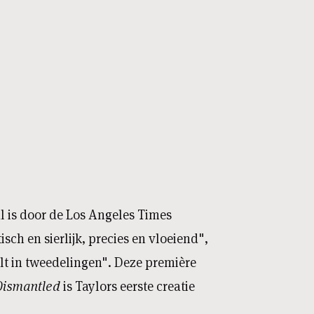
l is door de Los Angeles Times
sch en sierlijk, precies en vloeiend",
elt in tweedelingen". Deze première
 Dismantled
is Taylors eerste creatie