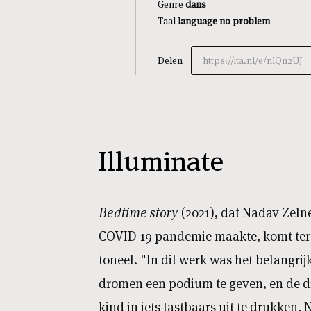
Genre
dans
Taal
language no problem
Delen
https://ita.nl/e/nlQn2UJ
Illuminate
Bedtime story
(2021), dat Nadav Zeln
COVID-19 pandemie maakte, komt ter
toneel. "In dit werk was het belangrij
dromen een podium te geven, en de d
kind in iets tastbaars uit te drukken