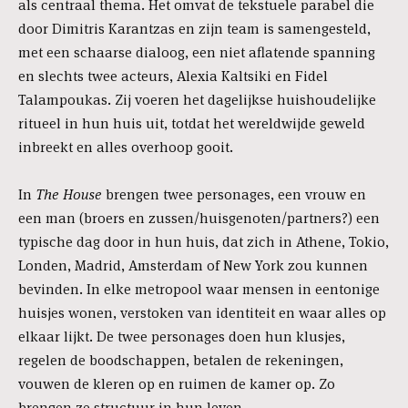
als centraal thema. Het omvat de tekstuele parabel die
door Dimitris Karantzas en zijn team is samengesteld,
met een schaarse dialoog, een niet aflatende spanning
en slechts twee acteurs, Alexia Kaltsiki en Fidel
Talampoukas. Zij voeren het dagelijkse huishoudelijke
ritueel in hun huis uit, totdat het wereldwijde geweld
inbreekt en alles overhoop gooit.
In
The House
brengen twee personages, een vrouw en
een man (broers en zussen/huisgenoten/partners?) een
typische dag door in hun huis, dat zich in Athene, Tokio,
Londen, Madrid, Amsterdam of New York zou kunnen
bevinden. In elke metropool waar mensen in eentonige
huisjes wonen, verstoken van identiteit en waar alles op
elkaar lijkt. De twee personages doen hun klusjes,
regelen de boodschappen, betalen de rekeningen,
vouwen de kleren op en ruimen de kamer op. Zo
brengen ze structuur in hun leven.