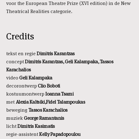
voor the European Theatre Prize (XVI edition) in de New
Theatrical Realities categorie.
Credits
tekst en regie
Dimitris Karantzas
concept
Dimitris Karantzas, Geli Kalampaka, Tassos
Karachalios
video
Geli Kalampaka
decorontwerp
Clio Boboti
kostuumontwerp
Ioanna Tsami
met
Alexia Kaltsiki,Fidel Talampoukas
beweging
Tassos Karachalios
muziek
George Ramantanis
licht
Dimitris Kasimatis
regie-assistent
Kelly Papadopoulou