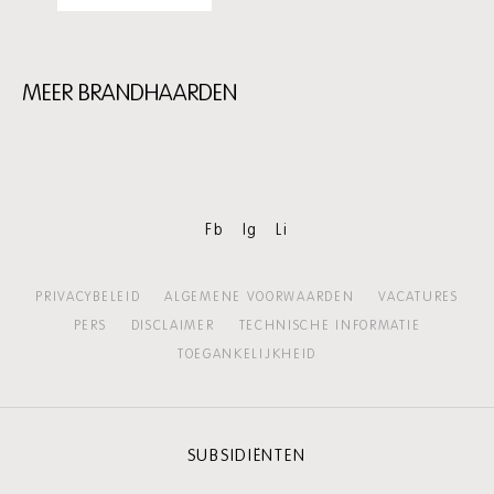
MEER BRANDHAARDEN
Skip
content:
Meer
Brandhaarden
Fb
Ig
Li
PRIVACYBELEID
ALGEMENE VOORWAARDEN
VACATURES
PERS
DISCLAIMER
TECHNISCHE INFORMATIE
TOEGANKELIJKHEID
SUBSIDIËNTEN