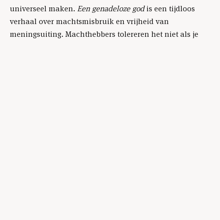
universeel maken.
Een genadeloze god
is een tijdloos
verhaal over machtsmisbruik en vrijheid van
meningsuiting. Machthebbers tolereren het niet als je
een andere mening hebt. Vroeger niet, en nu nog steeds
niet. Ze gebruiken hun macht om je het zwijgen op te
leggen, om je te vernietigen. Maar ze kunnen je fysiek
kapot maken, het verhaal wordt doorverteld. Mijn
verhaal is maar een zandkorrel, maar vele korrels
maken samen een woestijn. Dat zie je ook terug in de
voorstelling.’
‘Geweldige acteurs – met name Denzel Goudmijn als
griezelig overtuigende hoofdondervrager.’
— NRC ***
Toksöz kwam in 1986 als politiek vluchteling naar
Amsterdam. Hij werd er gastvrij ontvangen. Met Saban Ol
en Gert de Boer richtte hij in 2000 het Turks/Nederlandse