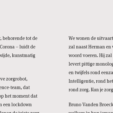
, behorende tot de
We wonen de uitvaartd
Corona – luidt de
zal naast Herman en 
wijde, kunstmatig
woord voeren. Hij zal
levert pittige monolo
en twijfels rond eenza
eve zorgrobot,
Intelligentie, rond h
gence-team, dat
rond zorg. Kun je zor
 op het moment dat
in een lockdown
Bruno Vanden Broecke