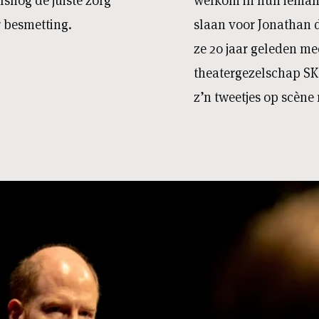
snog de juiste zorg
welkom in hun ieman
r besmetting.
slaan voor Jonathan 
ze 20 jaar geleden m
theatergezelschap SK
z’n tweetjes op scène 