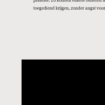
plaatste. Zo konden enkele ouderen al
toegediend krijgen, zonder angst voo