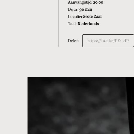
Aanvangstijd:
20:00
Duur:
90 min
Locatie:
Grote Zaal
Taal:
Nederlands
Delen
https://ita.nl/e/BE1j2fP