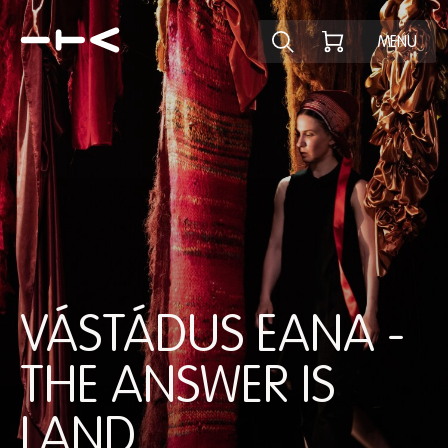
Ontdek het pr
MENU
VÁSTÁDUS EANA -
THE ANSWER IS
LAND