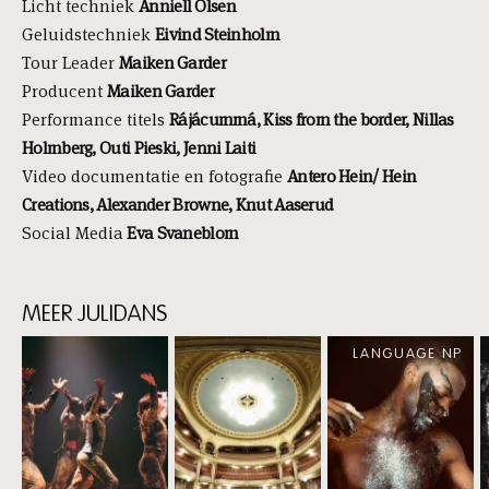
Licht techniek
Anniell Olsen
Geluidstechniek
Eivind Steinholm
Tour Leader
Maiken Garder
Producent
Maiken Garder
Performance titels
Rájácummá, Kiss from the border, Nillas
Holmberg, Outi Pieski, Jenni Laiti
Video documentatie en fotografie
Antero Hein/ Hein
Creations, Alexander Browne, Knut Aaserud
Social Media
Eva Svaneblom
MEER JULIDANS
Skip
LANGUAGE NP
content:
MEER
JULIDANS