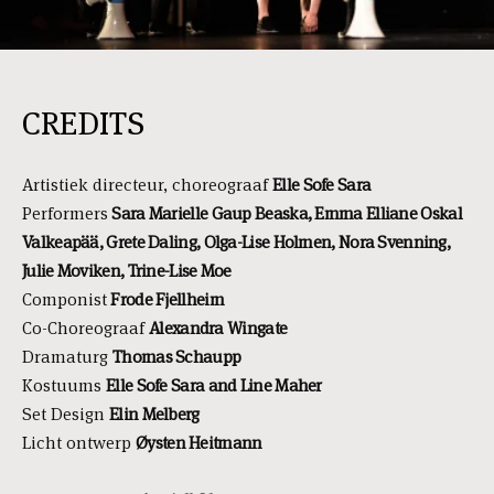
CREDITS
Artistiek directeur, choreograaf
Elle Sofe Sara
Performers
Sara Marielle Gaup Beaska, Emma Elliane Oskal
Valkeapää, Grete Daling, Olga-Lise Holmen, Nora Svenning,
Julie Moviken, Trine-Lise Moe
Componist
Frode Fjellheim
Co-Choreograaf
Alexandra Wingate
Dramaturg
Thomas Schaupp
Kostuums
Elle Sofe Sara and Line Maher
Set Design
Elin Melberg
Licht ontwerp
Øysten Heitmann