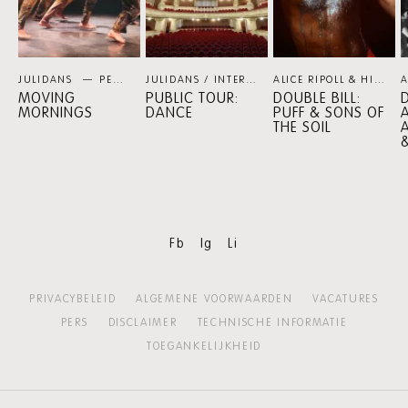
JULIDANS
PERSPECTIEF
JULIDANS / INTERNATIONAAL THEATER AMSTERDAM
ALICE RIPOLL & HILTINHO FANTÁSTICO / SHEREE LENTING
MOVING
PUBLIC TOUR:
DOUBLE BILL:
D
MORNINGS
DANCE
PUFF & SONS OF
THE SOIL
A
Fb
Ig
Li
PRIVACYBELEID
ALGEMENE VOORWAARDEN
VACATURES
PERS
DISCLAIMER
TECHNISCHE INFORMATIE
TOEGANKELIJKHEID