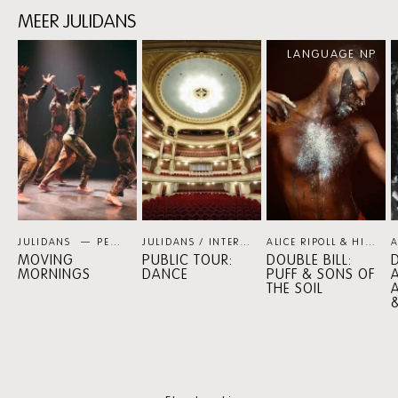
MEER JULIDANS
Skip
LANGUAGE NP
content:
MEER
JULIDANS
JULIDANS
PERSPECTIEF
JULIDANS / INTERNATIONAAL THEATER AMSTERDAM
ALICE RIPOLL & HILTINHO FANTÁSTICO / SHEREE LENTING
MOVING
PUBLIC TOUR:
DOUBLE BILL:
D
MORNINGS
DANCE
PUFF & SONS OF
THE SOIL
A