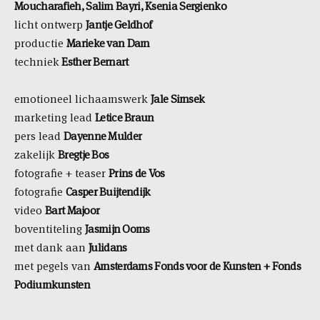
Moucharafieh, Salim Bayri,
Ksenia Sergienko
licht ontwerp
Jantje Geldhof
productie
Marieke van Dam
techniek
Esther Bernart
emotioneel lichaamswerk
Jale Simsek
marketing lead
Letice Braun
pers lead
Dayenne Mulder
zakelijk
Bregtje Bos
fotografie + teaser
Prins de Vos
fotografie
Casper
Buijtendijk
video
Bart Majoor
boventiteling
Jasmijn Ooms
met dank aan
Julidans
met pegels van
Amsterdams Fonds voor de Kunsten + Fonds
Podiumkunsten