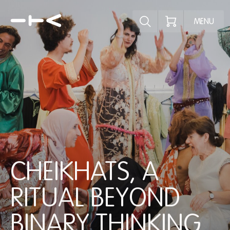
Ontdek het pr
MENU
CHEIKHATS, A
RITUAL BEYOND
BINARY THINKING