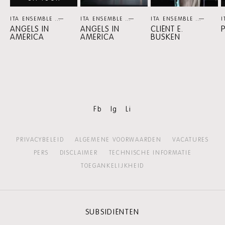
ITA ENSEMBLE
THEATER
ITA ENSEMBLE
THEATER
ITA ENSEMBLE
THEA
I
ANGELS IN
ANGELS IN
CLIËNT E.
AMERICA
AMERICA
BUSKEN
Fb
Ig
Li
PRIVACYBELEID
ALGEMENE VOORWAARDEN
VACATURES
PERS
DISCLAIMER
TECHNISCHE INFORMATIE
TOEGANKELIJKHEID
SUBSIDIËNTEN