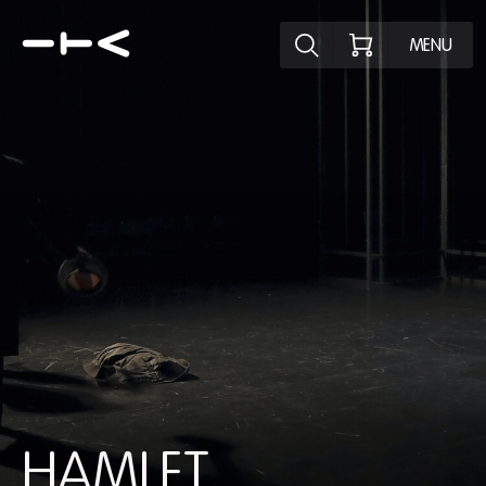
Ontdek het pr
MENU
HAMLET