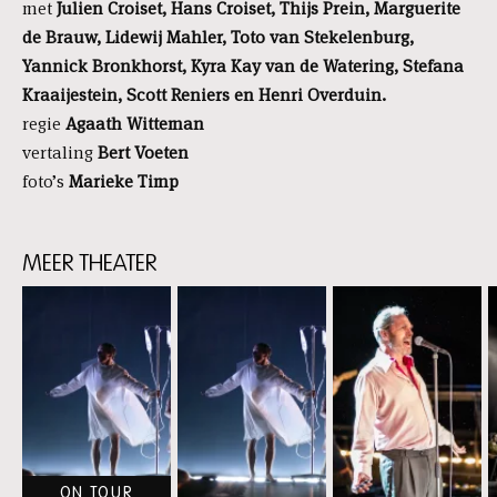
met
Julien Croiset, Hans Croiset, Thijs Prein, Marguerite
de Brauw, Lidewij Mahler, Toto van Stekelenburg,
Yannick Bronkhorst, Kyra Kay van de Watering, Stefana
Kraaijestein, Scott Reniers en Henri Overduin.
regie
Agaath Witteman
vertaling
Bert Voeten
foto’s
Marieke Timp
MEER THEATER
Skip
content:
MEER
THEATER
ON TOUR