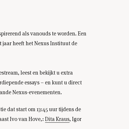
nspirerend als vanouds te worden. Een
 jaar heeft het Nexus Instituut de
stream, leest en bekijkt u extra
diepende essays – en kunt u direct
rgaande Nexus-evenementen.
e dat start om 13:45 uur tijdens de
aast Ivo van Hove,:
Dita Kraus
,
Igor
dat wordt gemodereerd door
Rob