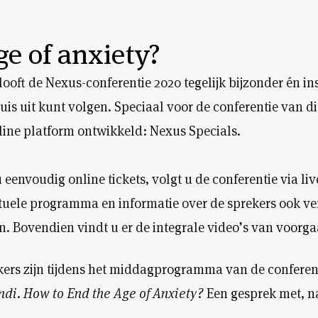
ge of anxiety?
looft de Nexus-conferentie 2020 tegelijk bijzonder én i
is uit kunt volgen. Speciaal voor de conferentie van dit
line platform ontwikkeld: Nexus Specials.
eenvoudig online tickets, volgt u de conferentie via live
tuele programma en informatie over de sprekers ook ver
on. Bovendien vindt u er de integrale video’s van voo
ers zijn tijdens het middagprogramma van de conferenti
di. How to End the Age of Anxiety?
Een gesprek met, n
uk
,
Richard Frackowiak
,
Thomas Chatterton Williams
, 