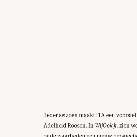
‘Ieder seizoen maakt ITA een voorstell
Adelheid Roosen. In
WijOok jr.
zien w
oude waarheden een nieuw perspectief 