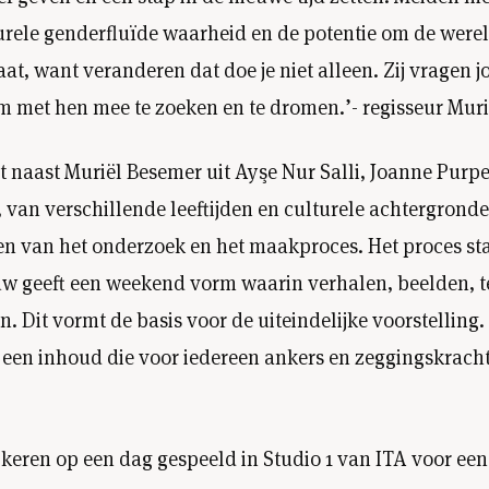
urele genderfluïde waarheid en de potentie om de werel
aat, want veranderen dat doe je niet alleen. Zij vragen 
om met hen mee te zoeken en te dromen.’- regisseur Mur
t naast Muriël Besemer uit Ayşe Nur Salli, Joanne Purpe
an verschillende leeftijden en culturele achtergronden
en van het onderzoek en het maakproces. Het proces st
rouw geeft een weekend vorm waarin verhalen, beelden,
 Dit vormt de basis voor de uiteindelijke voorstelling.
r een inhoud die voor iedereen ankers en zeggingskracht h
 keren op een dag gespeeld in Studio 1 van ITA voor ee