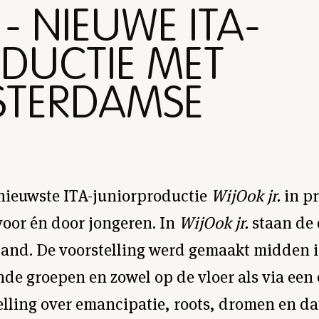
 - NIEUWE ITA-
DUCTIE MET
STERDAMSE
 nieuwste ITA-juniorproductie
WijOok jr.
in pr
voor én door jongeren. In
WijOok jr.
staan de
 land. De voorstelling werd gemaakt midden 
nde groepen en zowel op de vloer als via een 
telling over emancipatie, roots, dromen en d